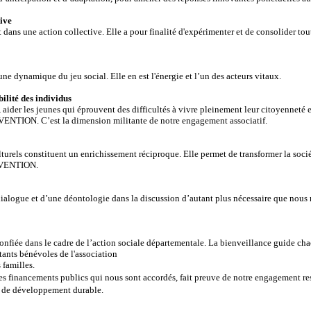
tive
ans une action collective. Elle a pour finalité d'expérimenter et de consolider toute
ne dynamique du jeu social. Elle en est l'énergie et l’un des acteurs vitaux.
ilité des individus
é, aider les jeunes qui éprouvent des difficultés à vivre pleinement leur citoyenneté
VENTION. C’est la dimension militante de notre engagement associatif.
turels constituent un enrichissement réciproque. Elle permet de transformer la soc
REVENTION.
 dialogue et d’une déontologie dans la discussion d’autant plus nécessaire que nou
onfiée dans le cadre de l’action sociale départementale. La bienveillance guide cha
 bénévoles de l'association
amilles.
les financements publics qui nous sont accordés, fait preuve de notre engagement re
t de développement durable.