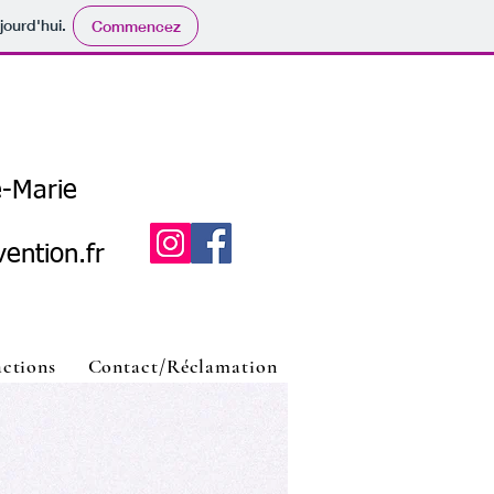
jourd'hui.
Commencez
e-Marie
ention.fr
actions
Contact/Réclamation